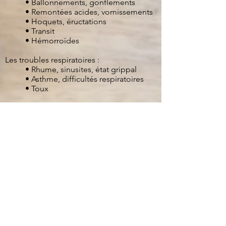
• Ballonnements, gonflements
• Remontées acides, vomissements
• Hoquets, éructations
• Transit
• Hémorroïdes
Les troubles respiratoires :​
• Rhume, sinusites, état grippal
• Asthme, difficultés respiratoires
• Toux
Les problèmes de peau : ​
• Acné, eczéma, psoriasis
Troubles du sommeil
Fatigue
Stress, Anxiété,…
Récupération sportive
Désordre émotionnel
Dépression, burn out
Hypo / Hyper tension
Vertiges
Acouphènes
Troubles de la fertilité, impuissance,…